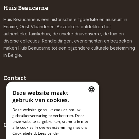
Huis Beaucarne
Huis Beaucarne is een historische erfgoedsite en museum in
Ename, Oost-Vlaanderen. Bezoekers ontdekken het
authentieke familiehuis, de unieke druivenserre, de tuin en
diverse collecties. Rondleidingen, evenementen en bezoeken
maken Huis Beaucarne tot een bijzondere culturele bestemming
in België.
Contact
Beaucarnestraat 9, 9700 Ename
Deze website maakt
+32 476 30 77 36
gebruik van cookies.
info@huisbeaucarne.be
DUTCH
Deze website gebruikt cookies om uw
gebruikerservaring te verbeteren. Door
FRENCH
onze website te gebruiken, stemt u in met
Openingsuren
ENGLISH
alle cookies in overeenstemming met ons
Cookiebeleid.
Lees verder
Theehuis