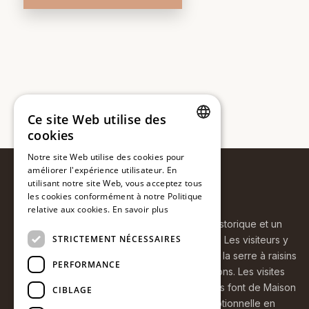
Ce site Web utilise des
cookies
DUTCH
Notre site Web utilise des cookies pour
améliorer l'expérience utilisateur. En
FRENCH
utilisant notre site Web, vous acceptez tous
ENGLISH
Maison Beaucarne
les cookies conformément à notre Politique
relative aux cookies.
En savoir plus
Maison Beaucarne est un site patrimonial historique et un
STRICTEMENT NÉCESSAIRES
musée situé à Ename, en Flandre-Orientale. Les visiteurs y
découvrent la maison familiale authentique, la serre à raisins
PERFORMANCE
unique, le jardin ainsi que diverses collections. Les visites
guidées, les événements et les visites libres font de Maison
CIBLAGE
Beaucarne une destination culturelle exceptionnelle en