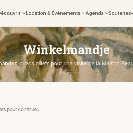
Découvrir
Location & Événements
Agenda
Soutenez
Winkelmandje
ndez ici vos billets pour une visite de la Maison Bea
lets pour continuer.