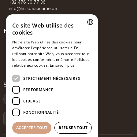
+32 476 30 77 36
info@huisbeaucarne.be
Ce site Web utilise des
Heures d’ouverture
cookies
DUTCH
Notre site Web utilise des cookies pour
Salon de thé
améliorer l'expérience utilisateur. En
FRENCH
Sa-Di: 14:00 – 18:00
utilisant notre site Web, vous acceptez tous
Visites guidées
ENGLISH
les cookies conformément à notre Politique
Sur rendez-vous
relative aux cookies.
En savoir plus
STRICTEMENT NÉCESSAIRES
Suivez-nous
PERFORMANCE
CIBLAGE
FONCTIONNALITÉ
Inscrivez-vous à notre newsletter
ACCEPTER TOUT
REFUSER TOUT