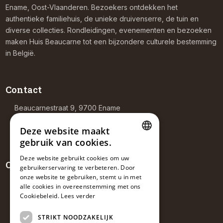
Ename, Oost-Vlaanderen. Bezoekers ontdekken het
authentieke familiehuis, de unieke druivenserre, de tuin en
diverse collecties. Rondleidingen, evenementen en bezoeken
maken Huis Beaucarne tot een bijzondere culturele bestemming
in België.
Contact
Beaucarnestraat 9, 9700 Ename
+32 476 30 77 36
info@huisbeaucarne.be
Deze website maakt
gebruik van cookies.
DUTCH
Deze website gebruikt cookies om uw
Openingsuren
gebruikerservaring te verbeteren. Door
FRENCH
onze website te gebruiken, stemt u in met
ENGLISH
alle cookies in overeenstemming met ons
Theehuis
Za–Zo: 14:00 – 18:00
Cookiebeleid.
Lees verder
Rondleidingen
Op afspraak
STRIKT NOODZAKELIJK