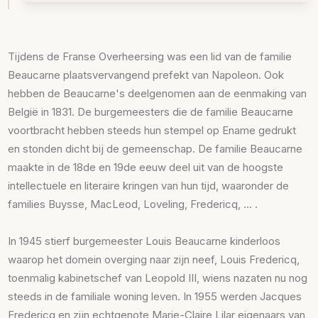
Tijdens de Franse Overheersing was een lid van de familie
Beaucarne plaatsvervangend prefekt van Napoleon. Ook
hebben de Beaucarne's deelgenomen aan de eenmaking van
België in 1831. De burgemeesters die de familie Beaucarne
voortbracht hebben steeds hun stempel op Ename gedrukt
en stonden dicht bij de gemeenschap. De familie Beaucarne
maakte in de 18de en 19de eeuw deel uit van de hoogste
intellectuele en literaire kringen van hun tijd, waaronder de
families Buysse, MacLeod, Loveling, Fredericq, … .
In 1945 stierf burgemeester Louis Beaucarne kinderloos
waarop het domein overging naar zijn neef, Louis Fredericq,
toenmalig kabinetschef van Leopold III, wiens nazaten nu nog
steeds in de familiale woning leven. In 1955 werden Jacques
Fredericq en zijn echtgenote Marie-Claire Lilar eigenaars van