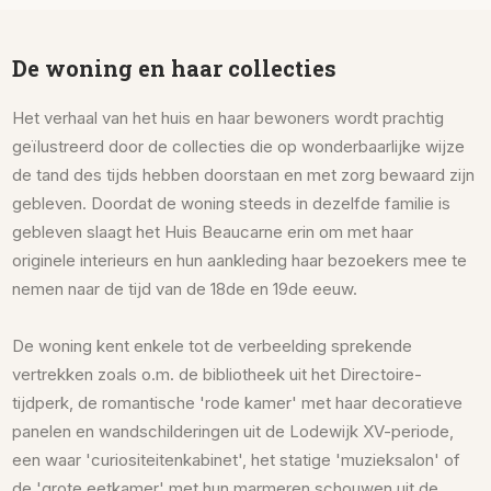
De woning en haar collecties
Het verhaal van het huis en haar bewoners wordt prachtig
geïlustreerd door de collecties die op wonderbaarlijke wijze
de tand des tijds hebben doorstaan en met zorg bewaard zijn
gebleven. Doordat de woning steeds in dezelfde familie is
gebleven slaagt het Huis Beaucarne erin om met haar
originele interieurs en hun aankleding haar bezoekers mee te
nemen naar de tijd van de 18de en 19de eeuw.
De woning kent enkele tot de verbeelding sprekende
vertrekken zoals o.m. de bibliotheek uit het Directoire-
tijdperk, de romantische 'rode kamer' met haar decoratieve
panelen en wandschilderingen uit de Lodewijk XV-periode,
een waar 'curiositeitenkabinet', het statige 'muzieksalon' of
de 'grote eetkamer' met hun marmeren schouwen uit de