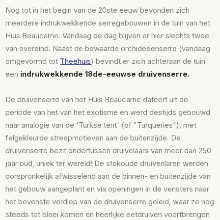
Nog tot in het begin van de 20ste eeuw bevonden zich
meerdere indrukwekkende serregebouwen in de tuin van het
Huis Beaucarne. Vandaag de dag blijven er hier slechts twee
van overeind. Naast de bewaarde orchideeënserre (vandaag
omgevormd tot
Theehuis
) bevindt er zich achteraan de tuin
een
indrukwekkende 18de-eeuwse druivenserre.
De druivenserre van het Huis Beaucarne dateert uit de
periode van het van het exotisme en werd destijds gebouwd
naar analogie van de 'Turkse tent' (of "Turqueries"), met
felgekleurde streepmotieven aan de buitenzijde. De
druivenserre bezit ondertussen druivelaars van meer dan 250
jaar oud, uniek ter wereld! De stokoude druivenlaren werden
oorspronkelijk afwisselend aan de binnen- en buitenzijde van
het gebouw aangeplant en via openingen in de vensters naar
het bovenste verdiep van de druivenserre geleid, waar ze nog
steeds tot bloei komen en heerlijke eetdruiven voortbrengen