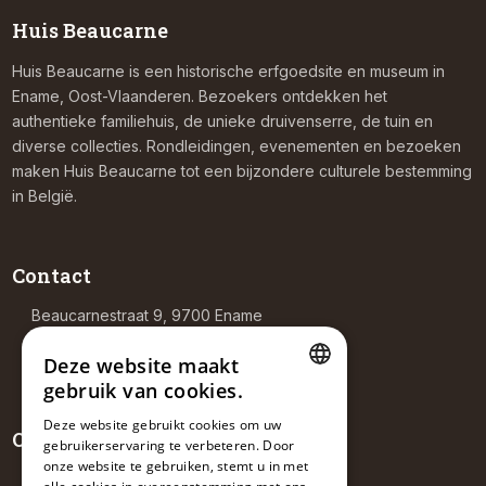
Huis Beaucarne
Huis Beaucarne is een historische erfgoedsite en museum in
Ename, Oost-Vlaanderen. Bezoekers ontdekken het
authentieke familiehuis, de unieke druivenserre, de tuin en
diverse collecties. Rondleidingen, evenementen en bezoeken
maken Huis Beaucarne tot een bijzondere culturele bestemming
in België.
Contact
Beaucarnestraat 9, 9700 Ename
+32 476 30 77 36
info@huisbeaucarne.be
Deze website maakt
gebruik van cookies.
DUTCH
Deze website gebruikt cookies om uw
Openingsuren
gebruikerservaring te verbeteren. Door
FRENCH
onze website te gebruiken, stemt u in met
ENGLISH