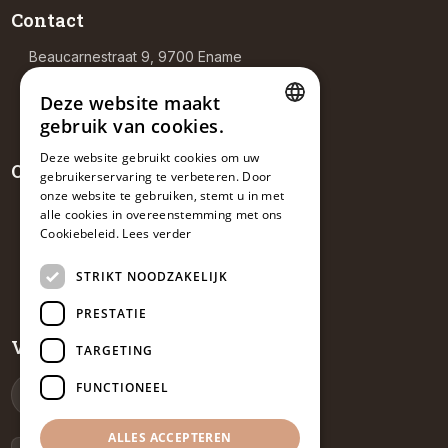
Contact
Beaucarnestraat 9, 9700 Ename
+32 476 30 77 36
info@huisbeaucarne.be
Deze website maakt
gebruik van cookies.
DUTCH
Deze website gebruikt cookies om uw
Openingsuren
gebruikerservaring te verbeteren. Door
FRENCH
onze website te gebruiken, stemt u in met
ENGLISH
alle cookies in overeenstemming met ons
Theehuis
Za–Zo: 14:00 – 18:00
Cookiebeleid.
Lees verder
Rondleidingen
Op afspraak
STRIKT NOODZAKELIJK
PRESTATIE
Volg ons
TARGETING
FUNCTIONEEL
ALLES ACCEPTEREN